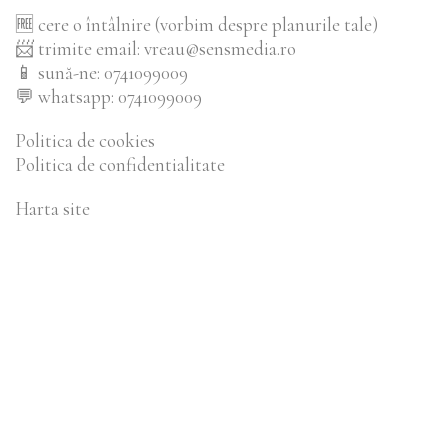
🆓
cere o întâlnire (vorbim despre planurile tale)
📨
trimite email: vreau@sensmedia.ro
📱
sună-ne: 0741099009
💬
whatsapp: 0741099009
Politica de cookies
Politica de confidentialitate
Harta site