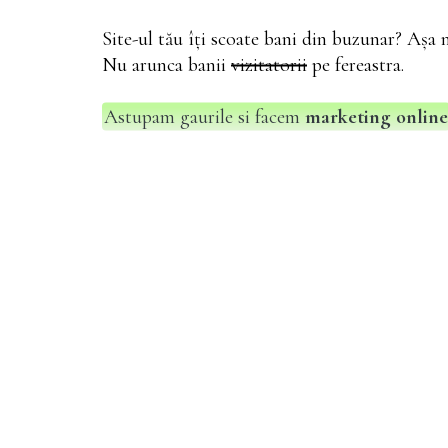
Site-ul tău îți scoate bani din buzunar? Așa n
Nu arunca banii
vizitatorii
pe fereastra.
Astupam gaurile si facem
marketing online