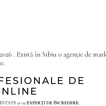
 2026
. Există în Sibiu o agenție de mar
e.
OFESIONALE DE
ONLINE
 TESTATE și cu
EXPERȚI DE ÎNCREDERE.