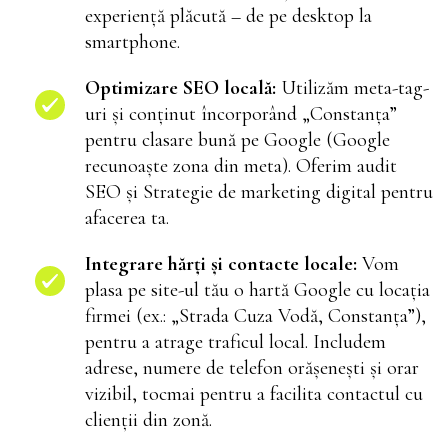
experiență plăcută – de pe desktop la
smartphone.
Optimizare SEO locală:
Utilizăm meta-tag-
uri și conținut încorporând „Constanța”
pentru clasare bună pe Google (Google
recunoaște zona din meta). Oferim audit
SEO și Strategie de marketing digital pentru
afacerea ta.
Integrare hărți și contacte locale:
Vom
plasa pe site-ul tău o hartă Google cu locația
firmei (ex.: „Strada Cuza Vodă, Constanța”),
pentru a atrage traficul local. Includem
adrese, numere de telefon orășenești și orar
vizibil, tocmai pentru a facilita contactul cu
clienții din zonă.