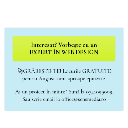
Interesat? Vorbește cu un
EXPERT ÎN WEB DESIGN
🚀GRĂBEȘTE-TE! Locurile GRATUITE
pentru August sunt aproape epuizate.
Ai un proiect în minte? Sună la 0741099009.
Sau scrie email la office@sensmedia.ro