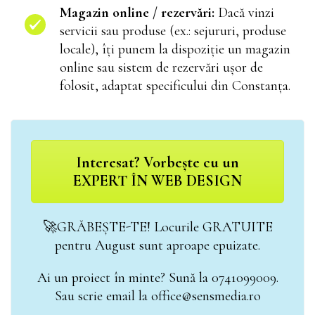
Magazin online / rezervări:
Dacă vinzi
servicii sau produse (ex.: sejururi, produse
locale), îți punem la dispoziție un magazin
online sau sistem de rezervări ușor de
folosit, adaptat specificului din Constanța.
Interesat? Vorbește cu un
EXPERT ÎN WEB DESIGN
🚀GRĂBEȘTE-TE! Locurile GRATUITE
pentru August sunt aproape epuizate.
Ai un proiect în minte? Sună la 0741099009.
Sau scrie email la office@sensmedia.ro