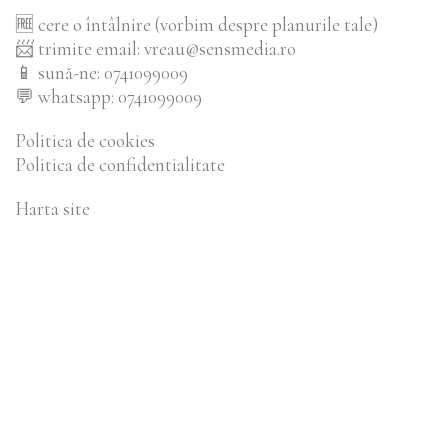
🆓
cere o întâlnire (vorbim despre planurile tale)
📨
trimite email: vreau@sensmedia.ro
📱
sună-ne: 0741099009
💬
whatsapp: 0741099009
Politica de cookies
Politica de confidentialitate
Harta site